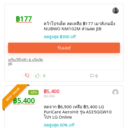
฿177
คว้าโปรเด็ด ลดเหลือ ฿177 เมาส์เกมมิ่ง
NUBWO NM102M ส่วนลด JIB
ลดสูงสุด ฿300 off
รับเลย!
เครื่องใช้ไฟฟ้า & แก็ดเจ็ต
JIB
0
0
BEST VALUE
฿5,400
-22%
฿6,900
฿5,400
ลดจาก ฿6,900 เหลือ ฿5,400 LG
PuriCare AeroHit รุ่น AS35GGW10
โปร LG Online
ลดสูงสุด 60% off