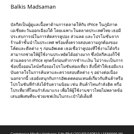
Balkis Madsaman
บัลกีสเป็นผู้ดูแลเนื้อหาด้านการตลาดให้กับ iPrice ในภูมิภาค
เอเชียตะวันออกเฉียงใต้ โดยเฉพาะในตลาดประเทศไทย เธอมี
ประสบการณ์ในการคัดสรรคูปอง ส่วนลด และโปรโมชั่นจาก
ร้านค้าชั้นนำในประเทศ พร้อมทั้งตรวจสอบความถูกต้องของ
โค้ดและดีลต่าง ๆ ก่อนอัพเดต เธอเชื่อว่าคูปองที่ใช้งานได้จริง
สามารถช่วยให้ผู้ใช้งานประหยัดได้อย่างมาก ซึ่งบัลกีสเองก็ใช้
ส่วนลดจาก iPrice ทุกครั้งก่อนทำการชำระเงิน ไม่ว่าจะเป็นการ
ช้อปปิ้งออนไลน์หรือจองโปรโมชันท่องเที่ยว สิ่งนี้ทำให้เธอมีแรง
บันดาลใจในการค้นหาและตรวจสอบดีลต่าง ๆ อย่างต่อเนื่อง
นอกจากนี้ เธอยังสนุกกับการอัพเดตคอนเทนต์เกี่ยวกับสินค้าหรือ
โปรโมชันที่กำลังได้รับความนิยม เช่น สินค้าไหนกำลังฮิต หรือ
โปรเที่ยวที่ไหนกำลังมาแรง เพื่อให้ผู้ใช้งานชาวไทยไม่พลาดข้อ
เสนอพิเศษที่จะช่วยเซฟเงินในกระเป๋าได้เต็มที่
Commerce Media Ventures Sdn Bhd (202401040819 / 1586666-W).