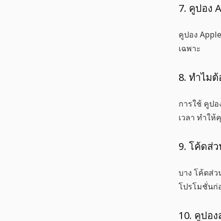
7. คูปอง A
คูปอง Apple 
เฉพาะ
8. ทำไมต้
การใช้
คูปอ
เวลา ทำให้ค
9. โค้ดส่
บาง
โค้ดส่ว
โปรโมชั่นก่
10. คูปอง