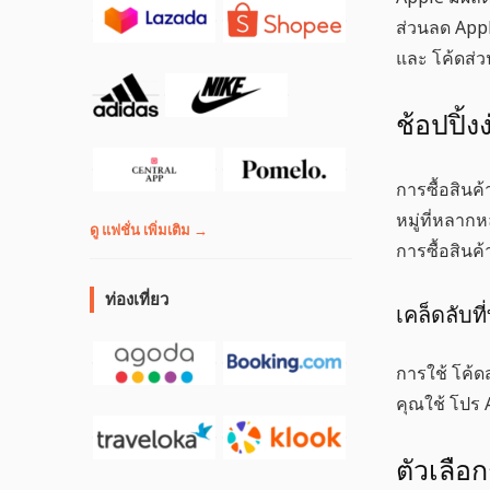
ส่วนลด App
และ
โค้ดส่
ช้อปปิ้
การซื้อสินค
หมู่ที่หลาก
ดู แฟชั่น เพิ่มเติม →
การซื้อสินค
ท่องเที่ยว
เคล็ดลับที
การใช้
โค้ด
คุณใช้
โปร 
ตัวเลือ