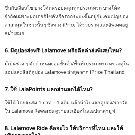
ขึ้นกับเงื่อนไข บางโค้ดครอบคลุมทุกประเภทรถ บางโค้ด
จำกัดเฉพาะมอเตอร์ไซค์หรือรถกระบะขึ้นอยู่กับเคมเปญของ
ลาลามูฟในช่วงนั้นๆ ซึ่งทาง iPrice ได้รวบรวมและอัพเดตอยู่
สม่ำเสมอ
6. มีคูปองส่งฟรี Lalamove หรือดีลค่าส่งพิเศษไหม?
มีเป็นช่วง ๆ มักกำหนดยอดขั้นต่ำ/พื้นที่/ประเภทรถ ตรวจดูใน
แอปและลิสต์คูปอง Lalamove ล่าสุด จาก iPrice Thailand
7. ใช้ LalaPoints แลกส่วนลดได้ไหม?
ใช้ได้ โดยสะสม 1 บาท = 1 แต้ม แล้วนำไปแลกคูปอง/รางวัล
ใน Lalamove Rewards ดูรายละเอียดในแอปลาลามูฟ
8. Lalamove Ride คืออะไร ให้บริการที่ไหน และให้