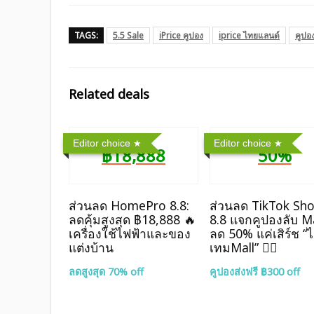
TAGS:
5.5 Sale
iPrice คูปอง
iprice ไทยแลนด์
คูปอ
Related deals
Editor choice
Editor choice
฿18,888
50%
ส่วนลด HomePro 8.8:
ส่วนลด TikTok Sh
ลดคุ้มสูงสุด ฿18,888 🔥
8.8 แจกคูปองลับ Ma
เครื่องใช้ไฟฟ้าและของ
ลด 50% แค่เสิร์ช “
แต่งบ้าน
เทมMall” ❤️‍🔥
ลดสูงสุด 70% off
คูปองส่งฟรี ฿300 off