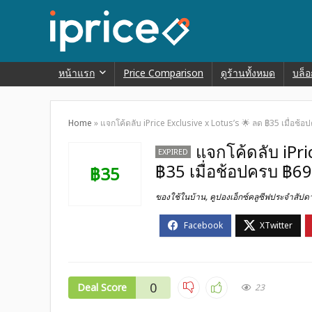
หน้าแรก
Price Comparison
ดูร้านทั้งหมด
บล็อ
Home
»
แจกโค้ดลับ iPrice Exclusive x Lotus’s 🌟 ลด ฿35 เมื่อช้อป
แจกโค้ดลับ iPri
EXPIRED
฿35 เมื่อช้อปครบ ฿699
฿35
ของใช้ในบ้าน
,
คูปองเอ็กซ์คลูซีฟประจำสัปด
0
Deal Score
23