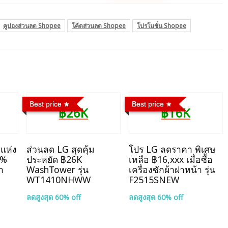
คูปองส่วนลด Shopee
โค้ดส่วนลด Shopee
โปรโมชั่น Shopee
Best price
Best price
฿26K
฿16K
แห่ง
ส่วนลด LG สุดคุ้ม
โปร LG ลดราคา พิเศษ
5%
ประหยัด ฿26K
เหลือ ฿16,xxx เมื่อซื้อ
า
WashTower รุ่น
เครื่องซักผ้าฝาหน้า รุ่น
WT1410NHWW
F2515SNEW
ลดสูงสุด 60% off
ลดสูงสุด 60% off