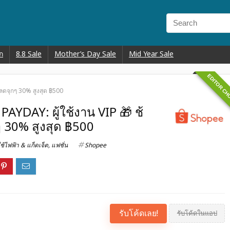
ก
8.8 Sale
Mother’s Day Sale
Mid Year Sale
EDITOR CH
 ลดจุกๆ 30% สูงสุด ฿500
AYDAY: ผู้ใช้งาน VIP 🎁 ช้
ๆ 30% สูงสุด ฿500
ใช้ไฟฟ้า & แก็ดเจ็ต
,
แฟชั่น
Shopee
รับโค้ดเลย!
รับโค้ดในแอป