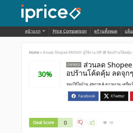
หน้าแรก
Price Comparison
ดูร้านทั้งหมด
บล็อ
Home
»
ส่วนลด Shopee PAYDAY: ผู้ใช้งาน VIP 🎁 ช้อปร้านโค้ดคุ้ม
ส่วนลด Shopee P
EXPIRED
อปร้านโค้ดคุ้ม ลดจุก
30%
ของใช้ในบ้าน
,
สุขภาพ & ความงาม
,
เครื่อง
0
Deal Score
16