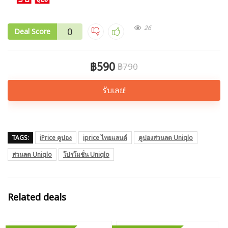
26
0
Deal Score
฿590
฿790
รับเลย!
TAGS:
iPrice คูปอง
iprice ไทยแลนด์
คูปองส่วนลด Uniqlo
ส่วนลด Uniqlo
โปรโมชั่น Uniqlo
Related deals