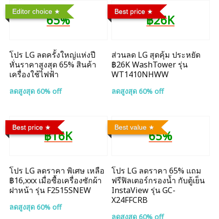
Editor choice
Best price
65%
฿26K
โปร LG ลดครั้งใหญ่แห่งปี
ส่วนลด LG สุดคุ้ม ประหยัด
หั่นราคาสูงสุด 65% สินค้า
฿26K WashTower รุ่น
เครื่องใช้ไฟฟ้า
WT1410NHWW
ลดสูงสุด 60% off
ลดสูงสุด 60% off
Best price
Best value
฿16K
65%
โปร LG ลดราคา พิเศษ เหลือ
โปร LG ลดราคา 65% แถม
฿16,xxx เมื่อซื้อเครื่องซักผ้า
ฟรีฟิลเตอร์กรองน้ำ กับตู้เย็น
ฝาหน้า รุ่น F2515SNEW
InstaView รุ่น GC-
X24FFCRB
ลดสูงสุด 60% off
ลดสูงสุด 60% off