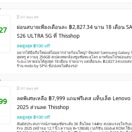
147 days left
ผ่อนสบายเพียงเดือนละ ฿2,827.34 นาน 18 เดือ
27
S26 ULTRA 5G ที่ Thisshop
ลดสูงสุด ฿100 off
อยากได้มือถือใหม่แต่ไม่อยากจ่ายก้อนใหญ่? จัดเลย! Samsung Galaxy S2
สุดหรู ความจุ 256GB สเปคเทพกล้องซูมชัดทะลุโลก มาพร้อมโปรผ่อนสบ
ระยะเวลาผ่อนได้สูงสุด 18 เดือน จ่ายเบาๆ แค่เดือนละ ฿2,827.34 แถมส่ง
ร้าน mobi by SPVi ช้อปเลยไม่ต้องรอ!
147 days left
ลดพิเศษเหลือ ฿7,999 แถมฟรีเคส แท็บเล็ต Lenovo
99
2025 ส่วนลด Thisshop
ลดสูงสุด ฿100 off
สัมผัสประสบการณ์ภาพคมชัดระดับ 3K ลื่นไหล 144Hz สเปคแรงจุใจกับแ
Pro 2025 (หน้าจอ 12.7 นิ้ว ความจุ 8+128GB) เวอร์ชัน Global ROM ใช้ง