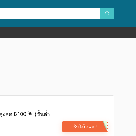
ูงสุด ฿100 🌟 (ขั้นต่ำ
รับโค้ดเลย!