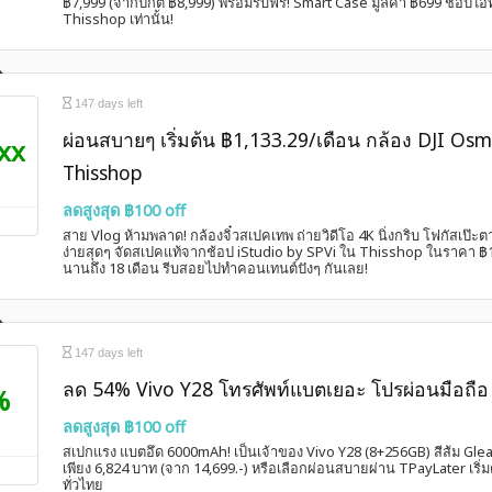
฿7,999 (จากปกติ ฿8,999) พร้อมรับฟรี! Smart Case มูลค่า ฿699 ช้อปไอทีสุด
Thisshop เท่านั้น!
147 days left
ผ่อนสบายๆ เริ่มต้น ฿1,133.29/เดือน กล้อง DJI Os
xx
Thisshop
ลดสูงสุด ฿100 off
สาย Vlog ห้ามพลาด! กล้องจิ๋วสเปคเทพ ถ่ายวิดีโอ 4K นิ่งกริบ โฟกัสเป๊
ง่ายสุดๆ จัดสเปคแท้จากช้อป iStudio by SPVi ใน Thisshop ในราคา ฿1
นานถึง 18 เดือน รีบสอยไปทำคอนเทนต์ปังๆ กันเลย!
147 days left
ลด 54% Vivo Y28 โทรศัพท์แบตเยอะ โปรผ่อนมือถือ
%
ลดสูงสุด ฿100 off
สเปกแรง แบตอึด 6000mAh! เป็นเจ้าของ Vivo Y28 (8+256GB) สีส้ม Gl
เพียง 6,824 บาท (จาก 14,699.-) หรือเลือกผ่อนสบายผ่าน TPayLater เริ่ม
ทั่วไทย