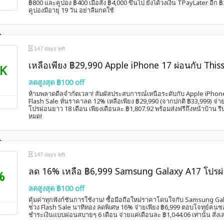
฿800 และคูปอง ฿400 เมื่อสั่ง ฿4,000 ขึ้นไป ยังได้วงเงิน TPayLater อีก ฿
คูปองมีอายุ 19 วัน อย่าลืมกดใช้
147 days left
เหลือเพียง ฿29,990 Apple iPhone 17 ผ่อนกับ This
K
ลดสูงสุด ฿100 off
ห้ามพลาดดีลจำกัดเวลา! สัมผัสประสบการณ์เหนือระดับกับ Apple iPhon
Flash Sale หั่นราคาลด 12% เหลือเพียง ฿29,990 (จากปกติ ฿33,999) จ่าย
โปรผ่อนยาว 18 เดือน เพียงเดือนละ ฿1,807.92 พร้อมส่งฟรีถึงหน้าบ้าน 
หมด!
147 days left
ลด 16% เหลือ ฿6,999 Samsung Galaxy A17 โปรผ่
%
ลดสูงสุด ฿100 off
คุ้มค่าทุกฟังก์ชันการใช้งาน! ซื้อมือถือใหม่ราคาโดนใจกับ Samsung G
ช่วง Flash Sale นาทีทอง ลดพิเศษ 16% จ่ายเพียง ฿6,999 ตอบโจทย์คน
ชำระเงินแบบผ่อนสบายๆ 6 เดือน จ่ายแค่เดือนละ ฿1,044.06 เท่านั้น สั่งเลย