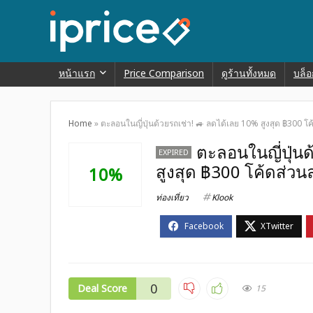
หน้าแรก
Price Comparison
ดูร้านทั้งหมด
บล็อ
Home
»
ตะลอนในญี่ปุ่นด้วยรถเช่า! 🚙 ลดได้เลย 10% สูงสุด ฿300 โ
ตะลอนในญี่ปุ่นด
EXPIRED
สูงสุด ฿300 โค้ดส่วน
10%
ท่องเที่ยว
Klook
0
Deal Score
15