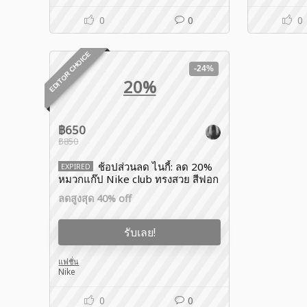
0
0
0
EDITOR CHOICE
-24%
20%
฿650
฿850
ช้อปส่วนลด ไนกี้: ลด 20%
EXPIRED
หมวกแก๊ป Nike club ทรงสวย สีฟอก
ลดสูงสุด 40% off
รับเลย!
แฟชั่น
Nike
0
0