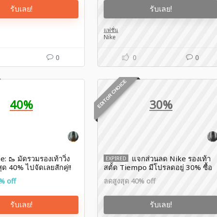
รับเลย!
รับเลย!
แฟชั่น
Nike
0
0
0
EDITOR CHOICE
40%
30%
: 🥾 มัดรวมรองเท้าวิ่ง
แจกส่วนลด Nike รองเท้า
EXPIRED
ด 40% ไปจัดเลยสักคู่!!
สตั้ด Tiempo มีโปรลดอยู่ 30% ซื้อ
ออนไลน์คุ้มกว่า!
% off
ลดสูงสุด 40% off
รับเลย!
รับเลย!