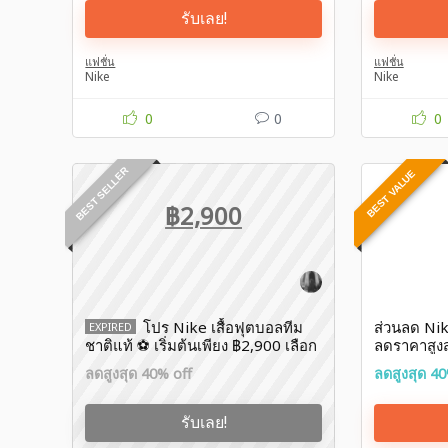
รับเลย!
แฟชั่น
แฟชั่น
Nike
Nike
0
0
0
BEST SELLER
BEST VALUE
฿2,900
โปร Nike เสื้อฟุตบอลทีม
ส่วนลด Nike
EXPIRED
ชาติแท้ ⚽️ เริ่มต้นเพียง ฿2,900 เลือก
ลดราคาสูงสุ
เชียร์ทีมโปรดได้เลย
ลดสูงสุด 40% off
ลดสูงสุด 40
รับเลย!