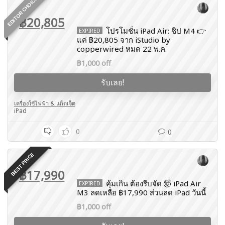
EDITOR CHOICE
฿20,805
โปรโมชั่น iPad Air: ชิป M4 👉
EXPIRED
แค่ ฿20,805 จาก iStudio by
copperwired หมด 22 พ.ค.
฿1,000 off
รับเลย!
เครื่องใช้ไฟฟ้า & แก็ดเจ็ต
iPad
0
0
BEST PRICE
฿17,990
คุ้มเกิน ต้องรีบจัด 🤯 iPad Air
EXPIRED
M3 ลดเหลือ ฿17,990 ส่วนลด iPad วันนี้
฿1,000 off