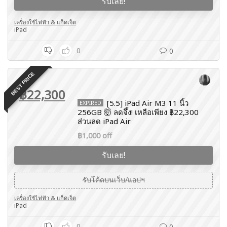
รับเลย!
เครื่องใช้ไฟฟ้า & แก็ดเจ็ต
iPad
0
0
BEST PRICE
฿22,300
[5.5] iPad Air M3 11 นิ้ว
EXPIRED
256GB 🤯 ลดจึ้ง! เหลือเพียง ฿22,300
ส่วนลด iPad Air
฿1,000 off
รับเลย!
รับโค้ดบนเว็บ/แอปฯ
เครื่องใช้ไฟฟ้า & แก็ดเจ็ต
iPad
0
0