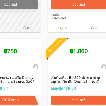
จองเลย!
จองเลย!
ท่องเที่ยว
Disneyland
0
0
0
BEST SELLER
฿750
฿1,860
รงแรมในเครือ Disney
เริ่มต้นเพียง ฿1,860 บัตรเข้าสวน
่วโลก จองโรงแรมดิสนีย์
สนุกโตเกียวดิสนีย์แลนด์ 1 วัน ตั๋ว
ัตรเครดิต ttb Disney
Tokyo Disneyland Klook
% off
ลดสูงสุด 13% off
รับโค้ดเลย!
จองเลย!