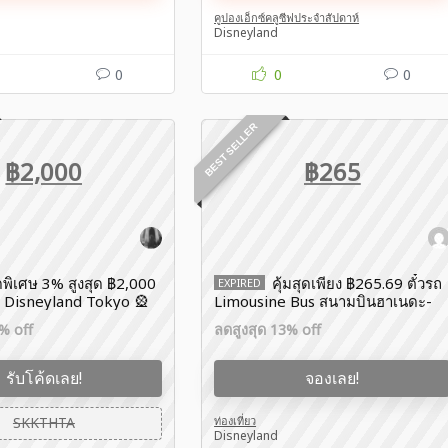
คูปองเอ็กซ์คลูซีฟประจำสัปดาห์
Disneyland
0
0
0
BEST SELLER
฿2,000
฿265
พิเศษ 3% สูงสุด ฿2,000
คุ้มสุดเพียง ฿265.69 ตั๋วรถ
EXPIRED
ด Disneyland Tokyo 🎡
Limousine Bus สนามบินฮาเนดะ-
วโลก้า
ดิสนีย์รีสอร์ท เดินทางไปโตเกียว
% off
ลดสูงสุด 13% off
ดิสนีย์แลนด์ โปรโมชั่น Disneyland
รับโค้ดเลย!
จองเลย!
SKKTHTA
ท่องเที่ยว
Disneyland