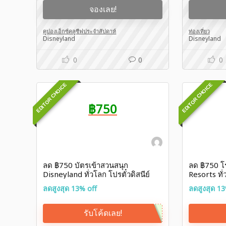
จองเลย!
คูปองเอ็กซ์คลูซีฟประจำสัปดาห์
ท่องเที่ยว
Disneyland
Disneyland
0
0
0
EDITOR CHOICE
EDITOR CHOICE
฿750
ลด ฿750 บัตรเข้าสวนสนุก
ลด ฿750 โ
Disneyland ทั่วโลก โปรตั๋วดิสนีย์
Resorts ทั
แลนด์ Klook บัตรเครดิต ttb
Klook โปรบ
ลดสูงสุด 13% off
ลดสูงสุด 13
Disney
รับโค้ดเลย!