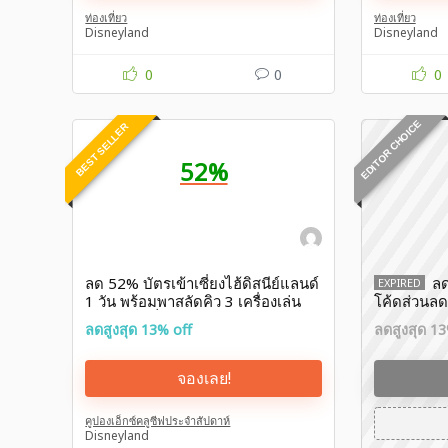
ท่องเที่ยว
ท่องเที่ยว
Disneyland
Disneyland
0
0
0
EDITOR CHOICE
BEST SELLER
52%
ลด 52% บัตรเข้าเซี่ยงไฮ้ดิสนีย์แลนด์
ลด
EXPIRED
1 วัน พร้อมพาสลัดคิว 3 เครื่องเล่น
โค้ดส่วนล
โปรโมชั่นตั๋ว Shanghai Disneyland
จองที่ทราเ
ลดสูงสุด 13% off
ลดสูงสุด 13
KKday
จองเลย!
คูปองเอ็กซ์คลูซีฟประจำสัปดาห์
Disneyland