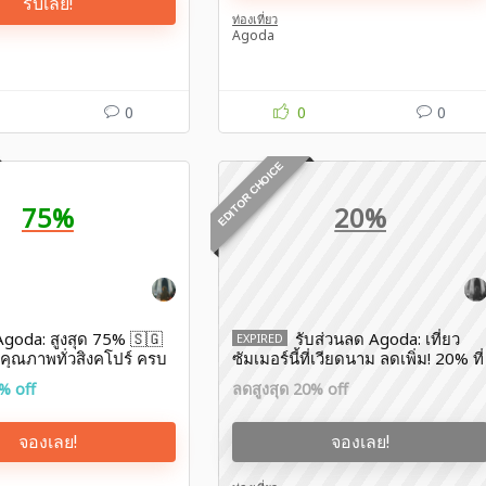
รับเลย!
ท่องเที่ยว
Agoda
0
0
0
EDITOR CHOICE
75%
20%
Agoda: สูงสุด 75% 🇸🇬
รับส่วนลด Agoda: เที่ยว
EXPIRED
กคุณภาพทั่วสิงคโปร์ ครบ
ซัมเมอร์นี้ที่เวียดนาม ลดเพิ่ม! 20% ที่
พักสวยๆ มากมาย
% off
ลดสูงสุด 20% off
จองเลย!
จองเลย!