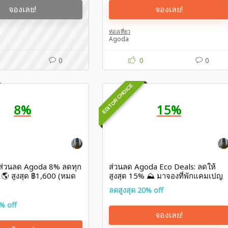
จองเลย!
จองเลย!
ท่องเที่ยว
Agoda
0
0
0
EDITOR CHOICE
8%
15%
งส่วนลด Agoda 8% ลดทุก
ส่วนลด Agoda Eco Deals: ลดให้
ลก 🌎 สูงสุด ฿1,600 (หมด
สูงสุด 15% ⛰ มาจองที่พักแคมเปญ
น)
รักษ์โลก
ลดสูงสุด 20% off
% off
จองเลย!