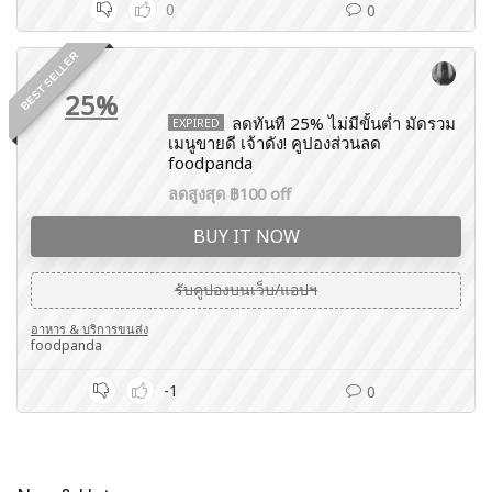
0
0
BEST SELLER
25%
ลดทันที 25% ไม่มีขั้นต่ำ มัดรวม
EXPIRED
เมนูขายดี เจ้าดัง! คูปองส่วนลด
foodpanda
ลดสูงสุด ฿100 off
BUY IT NOW
รับคูปองบนเว็บ/แอปฯ
อาหาร & บริการขนส่ง
foodpanda
-1
0