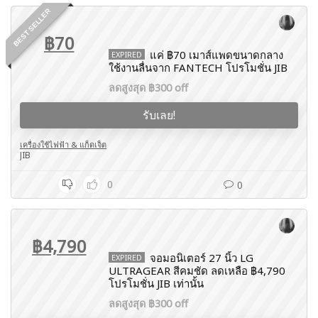
BEST SELLER
฿70
แค่ ฿70 เมาส์แพดขนาดกลาง
EXPIRED
ใช้งานลื่นจาก FANTECH โปรโมชั่น JIB
ลดสูงสุด ฿300 off
รับเลย!
เครื่องใช้ไฟฟ้า & แก็ดเจ็ต
JIB
0
0
฿4,790
จอมอนิเตอร์ 27 นิ้ว LG
EXPIRED
ULTRAGEAR สีคมชัด ลดเหลือ ฿4,790
โปรโมชั่น JIB เท่านั้น
ลดสูงสุด ฿300 off