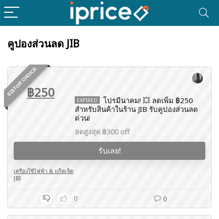
คูปองส่วนลด JIB
EDITOR CHOICE
฿250
โปรมีนาคม! 💥 ลดเพิ่ม ฿250
EXPIRED
สำหรับสินค้าในร้าน JIB รับคูปองส่วนลด
ด่วน!
ลดสูงสุด ฿300 off
รับเลย!
เครื่องใช้ไฟฟ้า & แก็ดเจ็ต
JIB
0
0