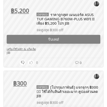
฿5,200
ราคาถูกสุด! เมนบอร์ด ASUS
EXPIRED
TUF GAMING B760M-PLUS WIFI II
เพียง ฿5,200 โปร JIB
ลดสูงสุด ฿300 off
รับเลย!
เครื่องใช้ไฟฟ้า & แก็ดเจ็ต
JIB
0
0
฿300
[โปรกุมภาพันธ์] แจกจุกๆ ฿300
EXPIRED
❤️‍🔥 ใช้ได้กับสินค้าเยอะมาก คูปองส่วนลด
JIB
ลดสูงสุด ฿300 off