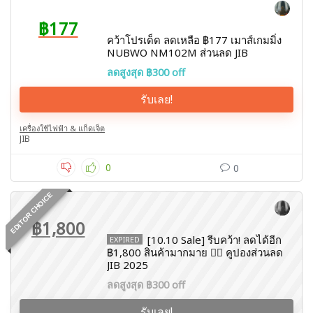
฿177
คว้าโปรเด็ด ลดเหลือ ฿177 เมาส์เกมมิ่ง
NUBWO NM102M ส่วนลด JIB
ลดสูงสุด ฿300 off
รับเลย!
เครื่องใช้ไฟฟ้า & แก็ดเจ็ต
JIB
0
0
EDITOR CHOICE
฿1,800
[10.10 Sale] รีบคว้า! ลดได้อีก
EXPIRED
฿1,800 สินค้ามากมาย ❤️‍🔥 คูปองส่วนลด
JIB 2025
ลดสูงสุด ฿300 off
รับเลย!