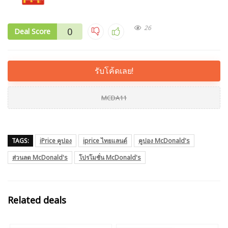
26
0
Deal Score
รับโค้ดเลย!
MCDA11
TAGS:
iPrice คูปอง
iprice ไทยแลนด์
คูปอง McDonald's
ส่วนลด McDonald's
โปรโมชั่น McDonald's
Related deals