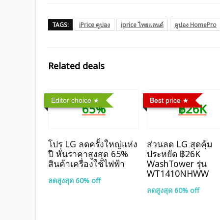
TAGS:
iPrice คูปอง
iprice ไทยแลนด์
คูปอง HomePro
Related deals
Editor choice
Best price
65%
฿26K
โปร LG ลดครั้งใหญ่แห่ง
ส่วนลด LG สุดคุ้ม
ปี หั่นราคาสูงสุด 65%
ประหยัด ฿26K
สินค้าเครื่องใช้ไฟฟ้า
WashTower รุ่น
WT1410NHWW
ลดสูงสุด 60% off
ลดสูงสุด 60% off