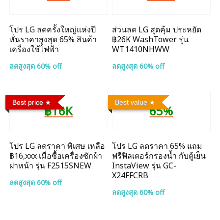
โปร LG ลดครั้งใหญ่แห่งปี
ส่วนลด LG สุดคุ้ม ประหยัด
หั่นราคาสูงสุด 65% สินค้า
฿26K WashTower รุ่น
เครื่องใช้ไฟฟ้า
WT1410NHWW
ลดสูงสุด 60% off
ลดสูงสุด 60% off
Best price
Best value
฿16K
65%
โปร LG ลดราคา พิเศษ เหลือ
โปร LG ลดราคา 65% แถม
฿16,xxx เมื่อซื้อเครื่องซักผ้า
ฟรีฟิลเตอร์กรองน้ำ กับตู้เย็น
ฝาหน้า รุ่น F2515SNEW
InstaView รุ่น GC-
X24FFCRB
ลดสูงสุด 60% off
ลดสูงสุด 60% off