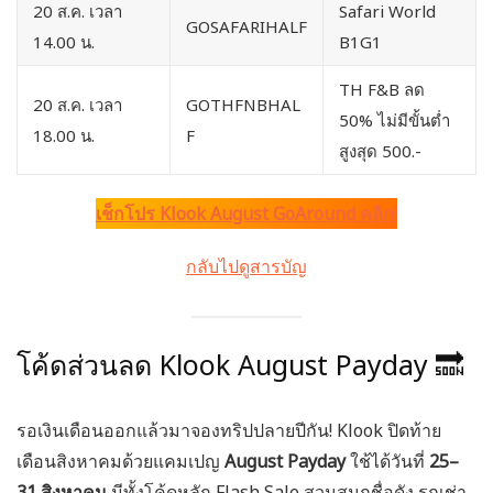
20 ส.ค. เวลา
Safari World
GOSAFARIHALF
14.00 น.
B1G1
TH F&B ลด
20 ส.ค. เวลา
GOTHFNBHAL
50% ไม่มีขั้นต่ำ
18.00 น.
F
สูงสุด 500.-
เช็กโปร Klook August GoAround คลิก!
กลับไปดูสารบัญ
โค้ดส่วนลด Klook August Payday 🔜
รอเงินเดือนออกแล้วมาจองทริปปลายปีกัน! Klook ปิดท้าย
เดือนสิงหาคมด้วยแคมเปญ
August Payday
ใช้ได้วันที่
25–
31 สิงหาคม
มีทั้งโค้ดหลัก Flash Sale สวนสนุกชื่อดัง รถเช่า