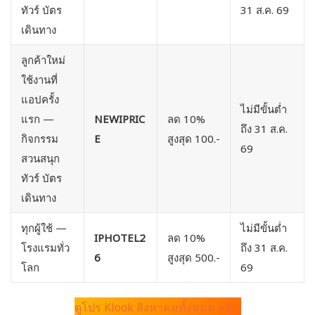
ทัวร์ บัตร
31 ส.ค. 69
เดินทาง
ลูกค้าใหม่
ใช้งานที่
แอปครั้ง
ไม่มีขั้นต่ำ
แรก —
NEWIPRIC
ลด 10%
ถึง 31 ส.ค.
กิจกรรม
E
สูงสุด 100.-
69
สวนสนุก
ทัวร์ บัตร
เดินทาง
ทุกผู้ใช้ —
ไม่มีขั้นต่ำ
IPHOTEL2
ลด 10%
โรงแรมทั่ว
ถึง 31 ส.ค.
6
สูงสุด 500.-
โลก
69
ดูโปร Klook สิงหาคมทั้งหมด คลิก!