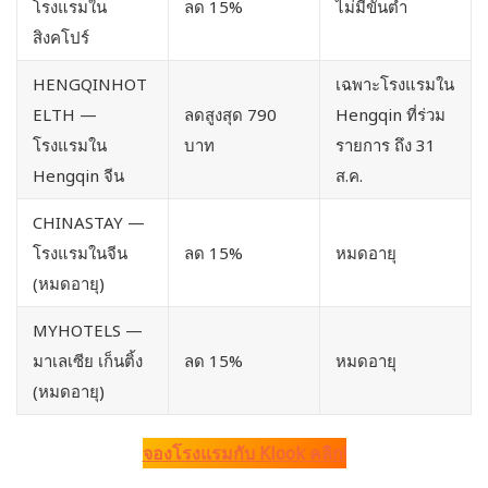
โรงแรมใน
ลด 15%
ไม่มีขั้นต่ำ
สิงคโปร์
HENGQINHOT
เฉพาะโรงแรมใน
ELTH
—
ลดสูงสุด 790
Hengqin ที่ร่วม
โรงแรมใน
บาท
รายการ ถึง 31
Hengqin จีน
ส.ค.
CHINASTAY
—
โรงแรมในจีน
ลด 15%
หมดอายุ
(หมดอายุ)
MYHOTELS
—
มาเลเซีย เก็นติ้ง
ลด 15%
หมดอายุ
(หมดอายุ)
จองโรงแรมกับ Klook คลิก!