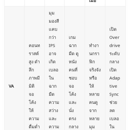
เมื่อ
มุม
มองสี
แคบ
เปิด
กว่า
เกม
Over
คอนท
IPS
ฉาก
ทำงา
drive
ราสต์
อาจ
มืด ดู
นกรา
ระดับ
สูง ดำ
เกิด
หนัง
ฟิก
กลาง
ลึก
เบลอ
คนที่
จริงจัง
เปิด
ภาพมี
ใน
ชอบ
หรือ
Adap
VA
มิติ
ฉาก
จอ
ให้
tive
จอ
มืด
โค้ง
หลาย
Sync
โค้ง
ความ
และ
คนดู
ช่วย
ให้
สว่าง
นั่ง
จาก
ลด
ความ
และ
ตรง
หลาย
เบลอ
ดื่มด่ำ
ความ
กลาง
มุม
ใน