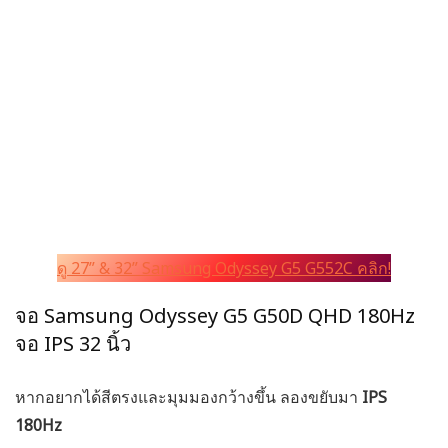
ดู 27” & 32” Samsung Odyssey G5 G552C คลิก!
จอ Samsung Odyssey G5 G50D QHD 180Hz
จอ IPS 32 นิ้ว
หากอยากได้สีตรงและมุมมองกว้างขึ้น ลองขยับมา
IPS
180Hz