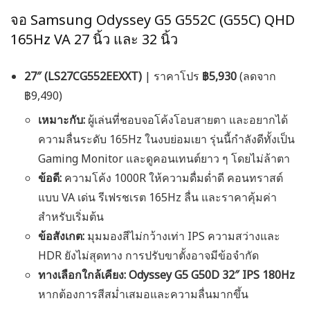
จอ Samsung Odyssey G5 G552C (G55C) QHD
165Hz VA 27 นิ้ว และ 32 นิ้ว
27″ (LS27CG552EEXXT)
| ราคาโปร
฿5,930
(ลดจาก
฿9,490)
เหมาะกับ:
ผู้เล่นที่ชอบจอโค้งโอบสายตา และอยากได้
ความลื่นระดับ 165Hz ในงบย่อมเยา รุ่นนี้กำลังดีทั้งเป็น
Gaming Monitor และดูคอนเทนต์ยาว ๆ โดยไม่ล้าตา
ข้อดี:
ความโค้ง 1000R ให้ความดื่มด่ำดี คอนทราสต์
แบบ VA เด่น รีเฟรชเรต 165Hz ลื่น และราคาคุ้มค่า
สำหรับเริ่มต้น
ข้อสังเกต:
มุมมองสีไม่กว้างเท่า IPS ความสว่างและ
HDR ยังไม่สุดทาง การปรับขาตั้งอาจมีข้อจำกัด
ทางเลือกใกล้เคียง:
Odyssey G5 G50D 32″ IPS 180Hz
หากต้องการสีสม่ำเสมอและความลื่นมากขึ้น