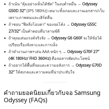
ถ้าเน้น “คุ้มอย่างเห็นได้ชัด” ในงบต่ำหมื่น →
Odyssey
G50D 32″
(IPS 180Hz) เหมาะทั้งเกมและงานเอกสาร/เว็บ
เพราะภาพคมและเฮิร์ตลื่น
ถ้าชอบ “ฟีลลิ่งโอบตา” ของจอโค้ง →
Odyssey G55C
27/32″
เป็นคำตอบที่บาลานซ์ดี
ถ้าคุณเล่นแรงค์จริงจัง →
Odyssey G6 G60F
จะให้ข้อได้
เปรียบเรื่องจังหวะและการเล็ง
ถ้าทำงานภาพ+เล่น AAA หนัก ๆ →
Odyssey G70F 27″
(4K 180Hz/ FHD 360Hz)
คือจอสารพัดประโยชน์
ถ้าอยากได้พื้นที่จอและความอลังการ →
Odyssey G70D
32″
ให้สเกลและความคมที่น่าประทับใจ
คำถามยอดนิยมเกี่ยวกับจอ Samsung
Odyssey (FAQs)