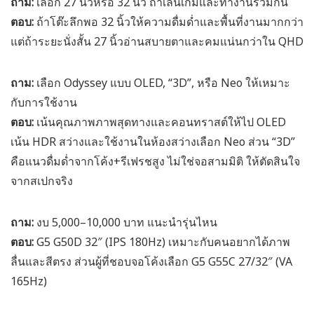
ถาม:
เลือก 27 นิ้วหรือ 32 นิ้ว ถ้าเล่นเกมและทำงานร่วมกัน
ตอบ:
ถ้าโต๊ะลึกพอ 32 นิ้วให้ความดื่มด่ำและพื้นที่งานมากกว่า
แต่ถ้าระยะนั่งสั้น 27 นิ้วอ่านสบายตาและคมแน่นกว่าใน QHD
ถาม:
เลือก Odyssey แบบ OLED, “3D”, หรือ Neo ให้เหมาะ
กับการใช้งาน
ตอบ:
เน้นคุณภาพภาพสุดทางและคอนทราสต์ให้ไป OLED
เน้น HDR สว่างและใช้งานในห้องสว่างเลือก Neo ส่วน “3D”
คือแนวดื่มด่ำจากโค้ง+รีเฟรชสูง ไม่ใช่จอสามมิติ ให้ตัดสินใจ
จากสเปกจริง
ถาม:
งบ 5,000–10,000 บาท แนะนำรุ่นไหน
ตอบ:
G5 G50D 32″ (IPS 180Hz) เหมาะกับคนอยากได้ภาพ
ลื่นและสีตรง ส่วนผู้ที่ชอบจอโค้งเลือก G5 G55C 27/32″ (VA
165Hz)