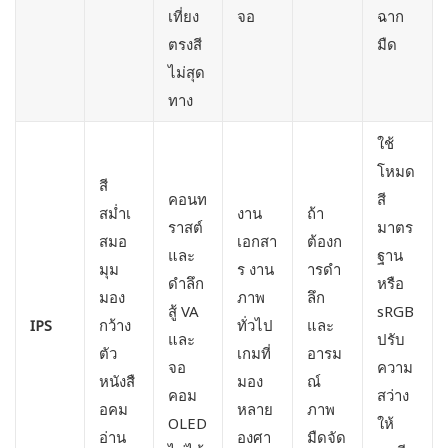
เที่ยง
จอ
ฉาก
ตรงสี
มืด
ไม่สุด
ทาง
ใช้
โหมด
สี
คอนท
สี
สม่ำเ
งาน
ถ้า
ราสต์
มาตร
สมอ
เอกสา
ต้องก
และ
ฐาน
มุม
ร งาน
ารดำ
ดำลึก
หรือ
มอง
ภาพ
ลึก
สู้ VA
sRGB
IPS
กว้าง
ทั่วไป
และ
และ
ปรับ
ตัว
เกมที่
อารม
จอ
ความ
หนังสื
มอง
ณ์
คอม
สว่าง
อคม
หลาย
ภาพ
OLED
ให้
อ่าน
องศา
มืดจัด