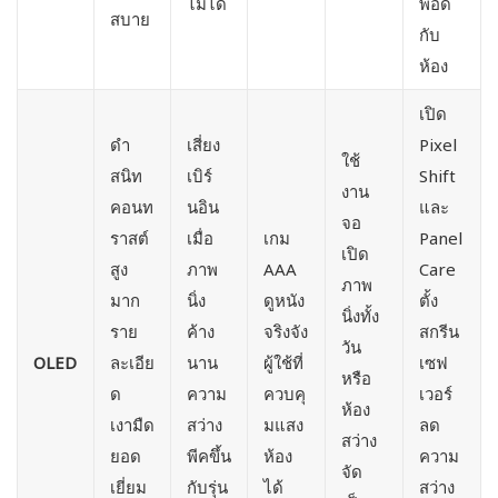
ไม่ได้
พอดี
สบาย
กับ
ห้อง
เปิด
ดำ
เสี่ยง
Pixel
ใช้
สนิท
เบิร์
Shift
งาน
คอนท
นอิน
และ
จอ
ราสต์
เมื่อ
เกม
Panel
เปิด
สูง
ภาพ
AAA
Care
ภาพ
มาก
นิ่ง
ดูหนัง
ตั้ง
นิ่งทั้ง
ราย
ค้าง
จริงจัง
สกรีน
วัน
OLED
ละเอีย
นาน
ผู้ใช้ที่
เซฟ
หรือ
ด
ความ
ควบคุ
เวอร์
ห้อง
เงามืด
สว่าง
มแสง
ลด
สว่าง
ยอด
พีคขึ้น
ห้อง
ความ
จัด
เยี่ยม
กับรุ่น
ได้
สว่าง