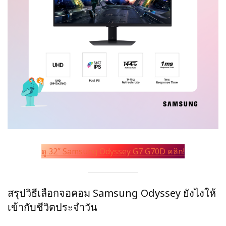
ดู 32” Samsung Odyssey G7 G70D คลิก!
สรุปวิธีเลือกจอคอม Samsung Odyssey ยังไงให้
เข้ากับชีวิตประจำวัน