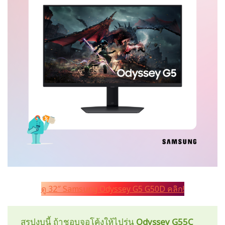
ดู 32″ Samsung Odyssey G5 G50D คลิก!
สรุปงบนี้ ถ้าชอบจอโค้งให้ไปรุ่น
Odyssey G55C