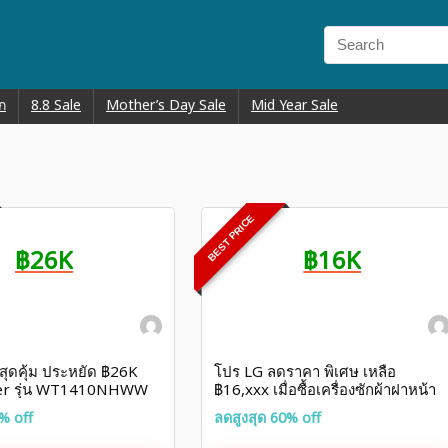
ก
8.8 Sale
Mother’s Day Sale
Mid Year Sale
BEST PRICE
฿26K
฿16K
สุดคุ้ม ประหยัด ฿26K
โปร LG ลดราคา พิเศษ เหลือ
r รุ่น WT1410NHWW
฿16,xxx เมื่อซื้อเครื่องซักผ้าฝาหน้า
รุ่น F2515SNEW
% off
ลดสูงสุด 60% off