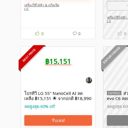
เครื่องใช้ไฟฟ้า & แก็ดเจ็ต
LG
เครื่องใช้ไฟฟ้า
LG
0
0
0
EDITOR CHOICE
BEST PRICE
฿15,151
โปรทีวี LG 55″ NanoCell AI ลด
ส่
EXPIRED
เหลือ ฿15,151 🌟 จากปกติ ฿18,990
evo C6 ลด
คุ้มมาก!
฿42,990
ลดสูงสุด 60% off
ลดสูงสุด 60
รับเลย!