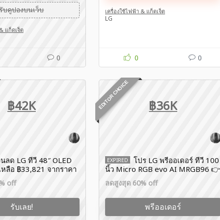
รับคูปองบนเว็บ
เครื่องใช้ไฟฟ้า & แก็ดเจ็ต
LG
 & แก็ดเจ็ต
0
0
0
EDITOR CHOICE
฿42K
฿36K
วนลด LG ทีวี 48″ OLED
โปร LG พรีออเดอร์ ทีวี 100
EXPIRED
เหลือ ฿33,821 จากราคา
นิ้ว Micro RGB evo AI MRGB96 
ลดทันที ฿36K
% off
ลดสูงสุด 60% off
รับเลย!
พรีออเดอร์