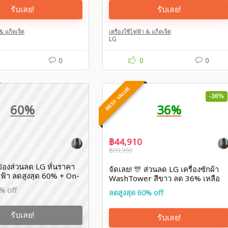
รับเลย!
รับเลย!
 & แก็ดเจ็ต
เครื่องใช้ไฟฟ้า & แก็ดเจ็ต
LG
0
0
0
BEST VALUE
-36%
60%
36%
฿44,910
฿69,990
ปองส่วนลด LG หั่นราคา
จัดเลย! 🎊 ส่วนลด LG เครื่องซักผ้า
ไฟฟ้า ลดสูงสุด 60% + On-
WashTower สีขาว ลด 36% เหลือ

฿44,910
% off
ลดสูงสุด 60% off
รับเลย!
รับเลย!