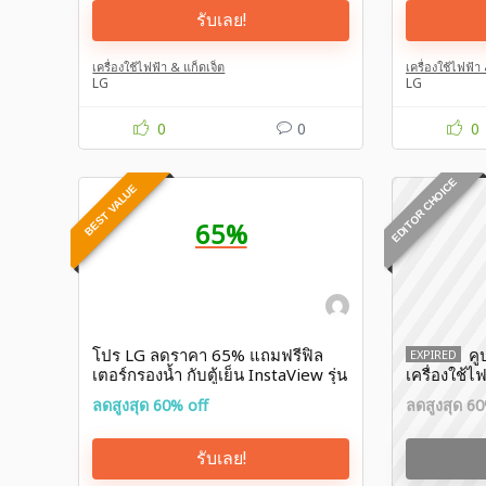
รับเลย!
เครื่องใช้ไฟฟ้า & แก็ดเจ็ต
เครื่องใช้ไฟฟ้า
LG
LG
0
0
0
EDITOR CHOICE
BEST VALUE
65%
โปร LG ลดราคา 65% แถมฟรีฟิล
คู
EXPIRED
เตอร์กรองน้ำ กับตู้เย็น InstaView รุ่น
เครื่องใช้
GC-X24FFCRB
top 5% ❤️‍
ลดสูงสุด 60% off
ลดสูงสุด 60
รับเลย!