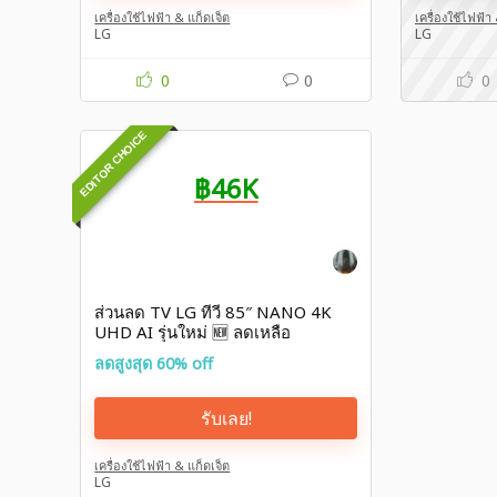
เครื่องใช้ไฟฟ้า & แก็ดเจ็ต
เครื่องใช้ไฟฟ้า
LG
LG
0
0
0
EDITOR CHOICE
฿46K
ส่วนลด TV LG ทีวี 85″ NANO 4K
UHD AI รุ่นใหม่ 🆕 ลดเหลือ
฿46,652
ลดสูงสุด 60% off
รับเลย!
เครื่องใช้ไฟฟ้า & แก็ดเจ็ต
LG