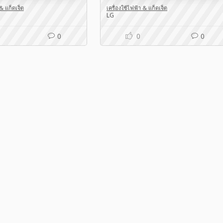
 & แก็ดเจ็ต
เครื่องใช้ไฟฟ้า & แก็ดเจ็ต
LG
0
0
0