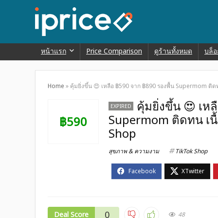
หน้าแรก
Price Comparison
ดูร้านทั้งหมด
บล็อ
Home
»
คุ้มยิ่งขึ้น 😍 เหลือ ฿590 จาก ฿890 รองพื้น Supermom ติ
คุ้มยิ่งขึ้น 😍 
EXPIRED
Supermom ติดทน เนื้
฿590
Shop
สุขภาพ & ความงาม
TikTok Shop
0
Deal Score
48