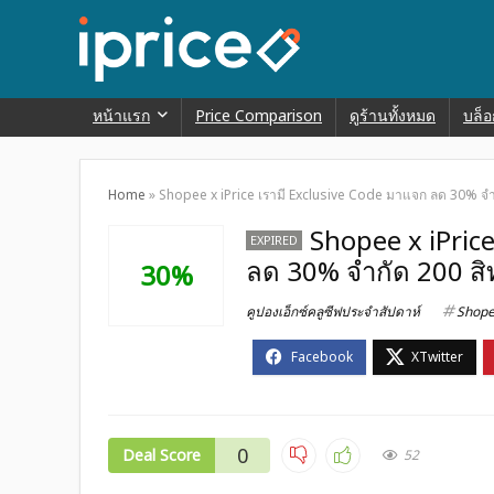
หน้าแรก
Price Comparison
ดูร้านทั้งหมด
บล็อ
Home
»
Shopee x iPrice เรามี Exclusive Code มาแจก ลด 30% จำกัด 
Shopee x iPric
EXPIRED
ลด 30% จำกัด 200 สิทธิ
30%
คูปองเอ็กซ์คลูซีฟประจำสัปดาห์
Shop
0
Deal Score
52