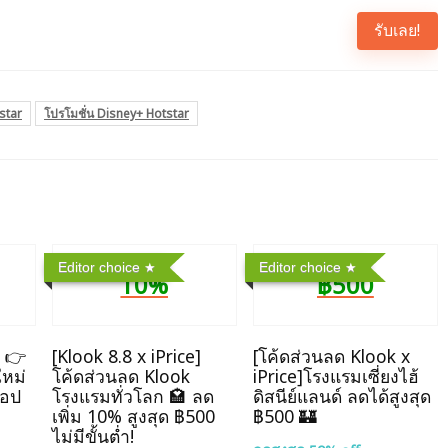
รับเลย!
star
โปรโมชั่น Disney+ Hotstar
Editor choice
Editor choice
10%
฿500
] 👉
[Klook 8.8 x iPrice]
[โค้ดส่วนลด Klook x
ใหม่
โค้ดส่วนลด Klook
iPrice]โรงแรมเซี่ยงไฮ้
แอป
โรงแรมทั่วโลก 🏩 ลด
ดิสนีย์แลนด์ ลดได้สูงสุด
เพิ่ม 10% สูงสุด ฿500
฿500 🏰
ไม่มีขั้นต่ำ!