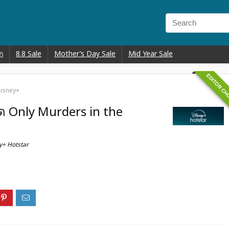
ก
8.8 Sale
Mother’s Day Sale
Mid Year Sale
EDITOR CH
 Disney+
สุด Only Murders in the
y+ Hotstar