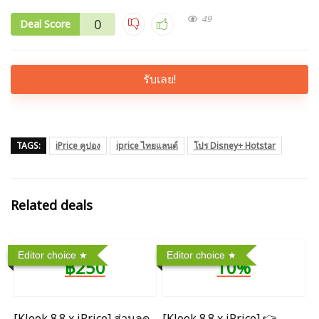
49
0
Deal Score
รับเลย!
TAGS:
iPrice คูปอง
iprice ไทยแลนด์
โปร Disney+ Hotstar
Related deals
Editor choice
Editor choice
฿250
10%
[Klook 8.8 x iPrice] ส่วนลด
[Klook 8.8 x iPrice] 👉