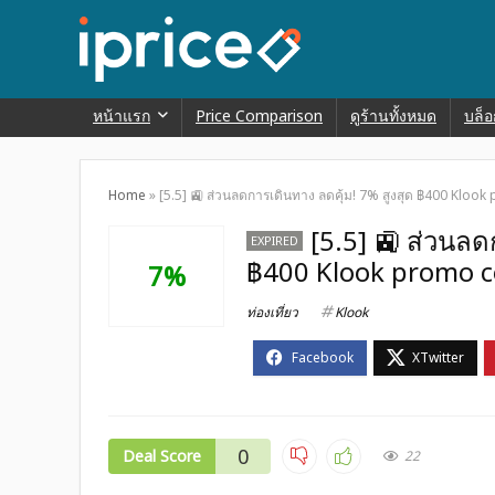
หน้าแรก
Price Comparison
ดูร้านทั้งหมด
บล็อ
Home
»
[5.5] 🚉 ส่วนลดการเดินทาง ลดคุ้ม! 7% สูงสุด ฿400 Kloo
[5.5] 🚉 ส่วนลด
EXPIRED
฿400 Klook promo 
7%
ท่องเที่ยว
Klook
0
Deal Score
22