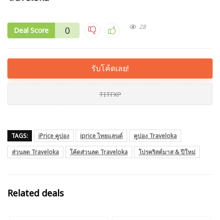
28
0
Deal Score
รับโค้ดเลย!
TITFXP
TAGS:
iPrice คูปอง
iprice ไทยแลนด์
คูปอง Traveloka
ส่วนลด Traveloka
โค้ดส่วนลด Traveloka
โปรคริสต์มาส & ปีใหม่
Related deals