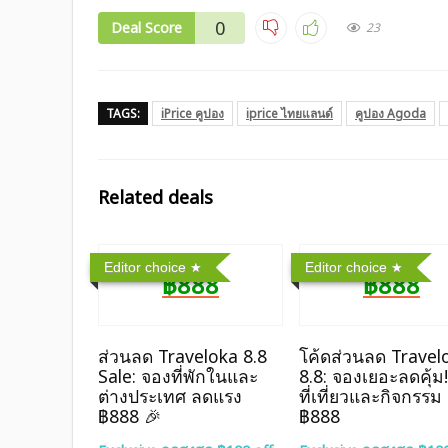
0
Deal Score
23
TAGS:
iPrice คูปอง
iprice ไทยแลนด์
คูปอง Agoda
Related deals
Editor choice
Editor choice
฿888
฿888
ส่วนลด Traveloka 8.8
โค้ดส่วนลด Travel
Sale: จองที่พักในและ
8.8: จองเยอะลดคุ้ม!
ต่างประเทศ ลดแรง
ที่เที่ยวและกิจกรรม
฿888 🎉
฿888