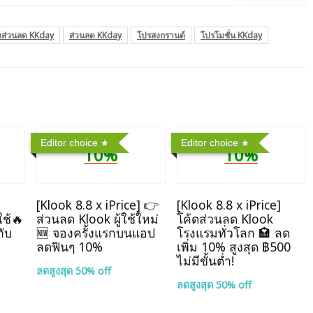
งส่วนลด KKday
ส่วนลด KKday
โปรสงกรานต์
โปรโมชั่น KKday
Editor choice
Editor choice
10%
10%
]
[Klook 8.8 x iPrice] 👉
[Klook 8.8 x iPrice]
ใช้🔥
ส่วนลด Klook ผู้ใช้ใหม่
โค้ดส่วนลด Klook
กับ
🆕 จองครั้งแรกบนแอป
โรงแรมทั่วโลก 🏩 ลด
ลดฟินๆ 10%
เพิ่ม 10% สูงสุด ฿500
ไม่มีขั้นต่ำ!
ลดสูงสุด 50% off
ลดสูงสุด 50% off