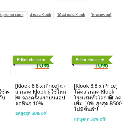
k promo code
ส่วนลด Klook
โค้ดส่วนลด Klook
โปรสงกรานต์
Editor choice
Editor choice
10%
10%
]
[Klook 8.8 x iPrice] 👉
[Klook 8.8 x iPrice]
ใช้🔥
ส่วนลด Klook ผู้ใช้ใหม่
โค้ดส่วนลด Klook
กับ
🆕 จองครั้งแรกบนแอป
โรงแรมทั่วโลก 🏩 ลด
ลดฟินๆ 10%
เพิ่ม 10% สูงสุด ฿500
ไม่มีขั้นต่ำ!
ลดสูงสุด 50% off
ลดสูงสุด 50% off