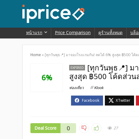
หน้าแรก
Price Comparison
ดูร้านทั้งหมด
บล็อ
Home
»
[ทุกวันพุธ📍] มาจองโรงแรมกัน! ลดได้ 6% สูงสุด ฿500 โค้ดส
[ทุกวันพุธ📍] 
EXPIRED
สูงสุด ฿500 โค้ดส่วนล
6%
ท่องเที่ยว
Klook
0
Deal Score
27