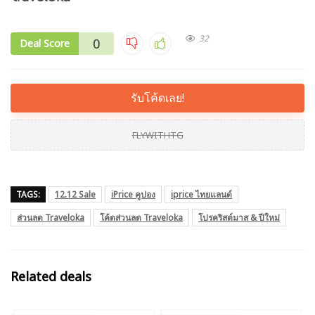
32
0
Deal Score
รับโค้ดเลย!
FLYWITHTG
TAGS:
12.12 Sale
iPrice คูปอง
iprice ไทยแลนด์
ส่วนลด Traveloka
โค้ดส่วนลด Traveloka
โปรคริสต์มาส & ปีใหม่
Related deals