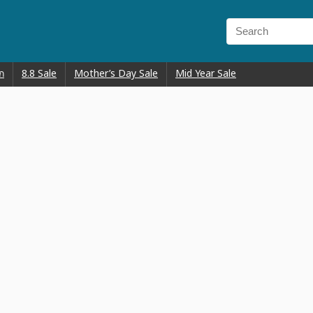
ก
8.8 Sale
Mother’s Day Sale
Mid Year Sale