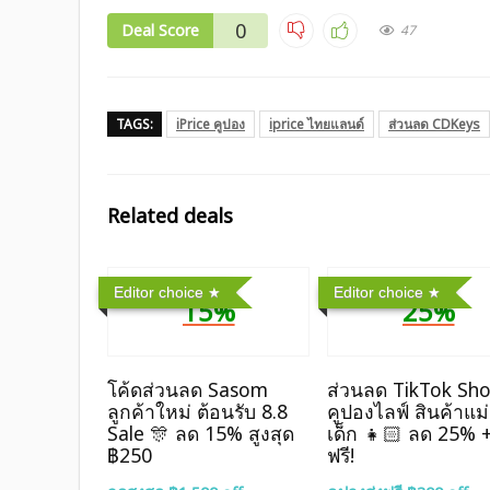
0
Deal Score
47
TAGS:
iPrice คูปอง
iprice ไทยแลนด์
ส่วนลด CDKeys
Related deals
Editor choice
Editor choice
15%
25%
โค้ดส่วนลด Sasom
ส่วนลด TikTok Sh
ลูกค้าใหม่ ต้อนรับ 8.8
คูปองไลฟ์ สินค้าแม
Sale 🎊 ลด 15% สูงสุด
เด็ก 👧🏻 ลด 25% +
฿250
ฟรี!