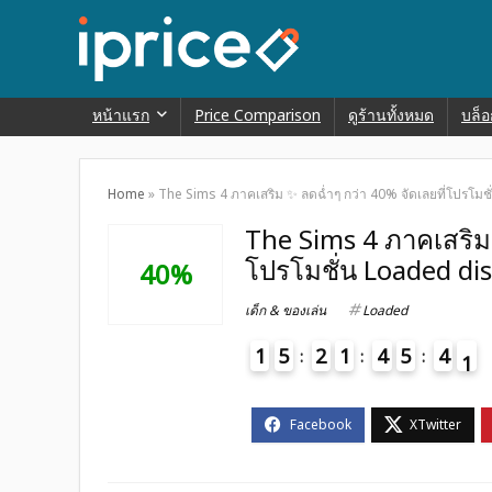
หน้าแรก
Price Comparison
ดูร้านทั้งหมด
บล็อ
Home
»
The Sims 4 ภาคเสริม ✨ ลดฉ่ำๆ กว่า 40% จัดเลยที่โปรโม
The Sims 4 ภาคเสริม 
โปรโมชั่น Loaded di
40%
เด็ก & ของเล่น
Loaded
1
5
2
1
4
5
4
0
1
4