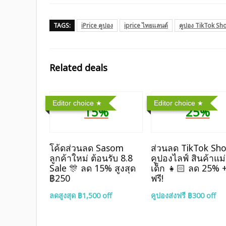
TAGS:
iPrice คูปอง
iprice ไทยแลนด์
คูปอง TikTok Sh
Related deals
Editor choice
Editor choice
15%
25%
โค้ดส่วนลด Sasom
ส่วนลด TikTok Sh
ลูกค้าใหม่ ต้อนรับ 8.8
คูปองไลฟ์ สินค้าแม
Sale 🎊 ลด 15% สูงสุด
เด็ก 👧🏻 ลด 25% +
฿250
ฟรี!
ลดสูงสุด ฿1,500 off
คูปองส่งฟรี ฿300 off