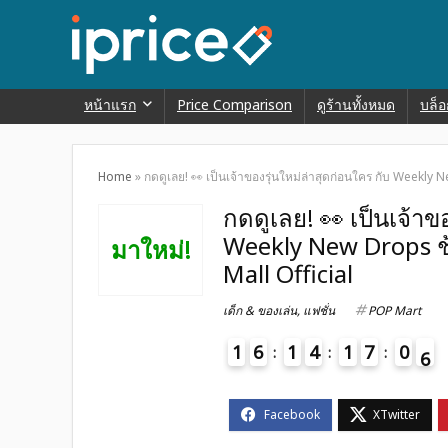
หน้าแรก
Price Comparison
ดูร้านทั้งหมด
บล็อ
Home
»
กดดูเลย! 👀 เป็นเจ้าของรุ่นใหม่ล่าสุดก่อนใคร กับ Weekly
กดดูเลย! 👀 เป็นเจ้าข
Weekly New Drops ช
มาใหม่!
Mall Official
เด็ก & ของเล่น
,
แฟชั่น
POP Mart
1
6
1
4
1
7
0
5
6
4