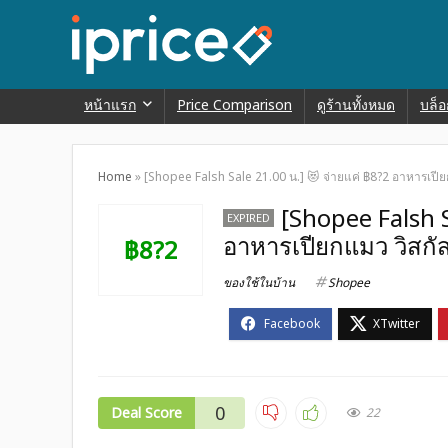
หน้าแรก
Price Comparison
ดูร้านทั้งหมด
บล็อ
Home
»
[Shopee Falsh Sale 21.00 น.] 😻 จ่ายแค่ ฿8?2 อาหารเปียก
[Shopee Falsh S
EXPIRED
อาหารเปียกแมว วิสกัส
฿8?2
ของใช้ในบ้าน
Shopee
0
Deal Score
22