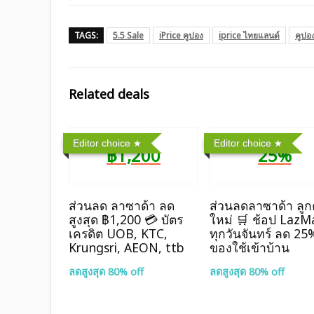
TAGS:
5.5 Sale
iPrice คูปอง
iprice ไทยแลนด์
คูปอ
Related deals
Editor choice
Editor choice
฿1,200
25%
ส่วนลด ลาซาด้า ลด
ส่วนลดลาซาด้า ลูก
สูงสุด ฿1,200 💳 บัตร
ใหม่ 🛒 ช้อป LazM
เครดิต UOB, KTC,
ทุกวันจันทร์ ลด 25
Krungsri, AEON, ttb
ของใช้เข้าบ้าน
ลดสูงสุด 80% off
ลดสูงสุด 80% off