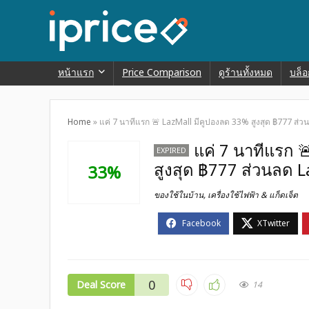
หน้าแรก
Price Comparison
ดูร้านทั้งหมด
บล็อ
Home
»
แค่ 7 นาทีแรก 🚨 LazMall มีคูปองลด 33% สูงสุด ฿777 ส่ว
แค่ 7 นาทีแรก 
EXPIRED
สูงสุด ฿777 ส่วนลด L
33%
ของใช้ในบ้าน
,
เครื่องใช้ไฟฟ้า & แก็ดเจ็ต
0
Deal Score
14