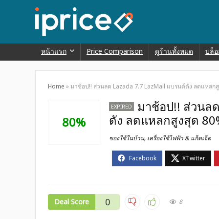
หน้าแรก
Price Comparison
ดูร้านทั้งหมด
บล็อ
Home
»
มาช้อป!! ส่วนลด Lazada 7.7 LazMall แบรนด์ดัง ลดแหลกสูง
มาช้อป!! ส่วนล
EXPIRED
ดัง ลดแหลกสูงสุด 80%
80%
ของใช้ในบ้าน
,
เครื่องใช้ไฟฟ้า & แก็ดเจ็ต
0
Deal Score
8