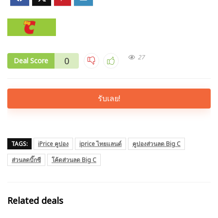
27
0
Deal Score
รับเลย!
TAGS:
iPrice คูปอง
iprice ไทยแลนด์
คูปองส่วนลด Big C
ส่วนลดบิ๊กซี
โค้ดส่วนลด Big C
Related deals