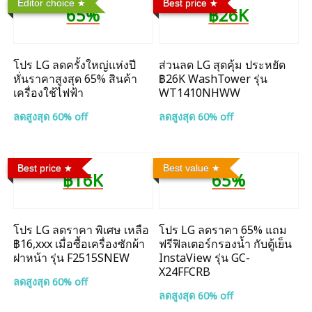
Editor choice
Best price
65%
฿26K
โปร LG ลดครั้งใหญ่แห่งปี
ส่วนลด LG สุดคุ้ม ประหยัด
หั่นราคาสูงสุด 65% สินค้า
฿26K WashTower รุ่น
เครื่องใช้ไฟฟ้า
WT1410NHWW
ลดสูงสุด 60% off
ลดสูงสุด 60% off
Best price
Best value
฿16K
65%
โปร LG ลดราคา พิเศษ เหลือ
โปร LG ลดราคา 65% แถม
฿16,xxx เมื่อซื้อเครื่องซักผ้า
ฟรีฟิลเตอร์กรองน้ำ กับตู้เย็น
ฝาหน้า รุ่น F2515SNEW
InstaView รุ่น GC-
X24FFCRB
ลดสูงสุด 60% off
ลดสูงสุด 60% off