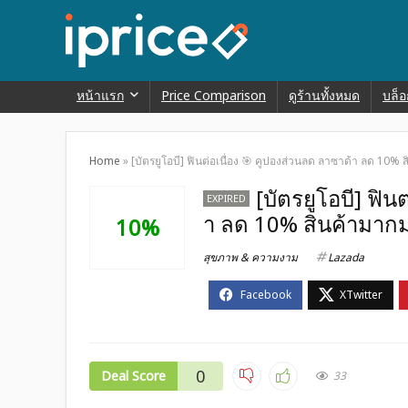
หน้าแรก
Price Comparison
ดูร้านทั้งหมด
บล็อ
Home
»
[บัตรยูโอบี] ฟินต่อเนื่อง 🎯 คูปองส่วนลด ลาซาด้า ลด 10% 
[บัตรยูโอบี] ฟิน
EXPIRED
า ลด 10% สินค้ามากม
10%
สุขภาพ & ความงาม
Lazada
0
Deal Score
33