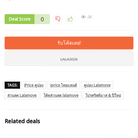
26
0
Deal Score
รับโค้ดเลย!
LALA2026
TAGS:
iPrice คูปอง
iprice ไทยแลนด์
คูปอง Lalamove
ส่วนลด Lalamove
โค้ดส่วนลด lalamove
โปรคริสต์มาส & ปีใหม่
Related deals