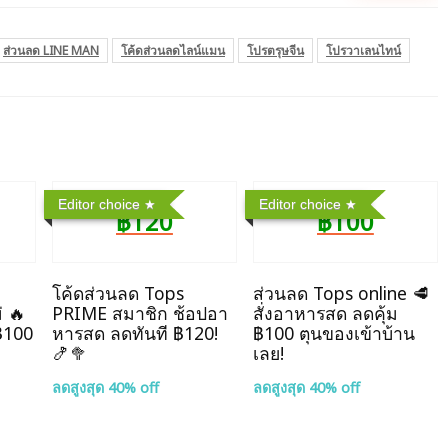
ส่วนลด LINE MAN
โค้ดส่วนลดไลน์แมน
โปรตรุษจีน
โปรวาเลนไทน์
Editor choice
Editor choice
฿120
฿100
โค้ดส่วนลด Tops
ส่วนลด Tops online 🥩
่ 🔥
PRIME สมาชิก ช้อปอา
สั่งอาหารสด ลดคุ้ม
฿100
หารสด ลดทันที ฿120!
฿100 ตุนของเข้าบ้าน
🍤🥦
เลย!
ลดสูงสุด 40% off
ลดสูงสุด 40% off