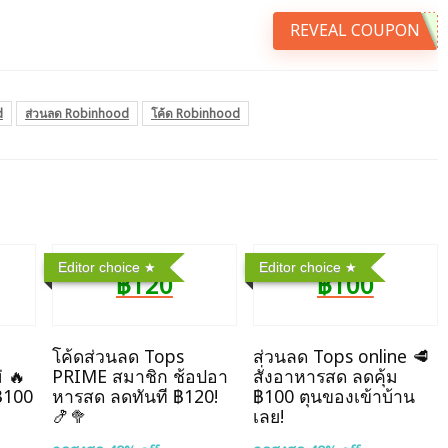
REVEAL COUPON
d
ส่วนลด Robinhood
โค้ด Robinhood
Editor choice
Editor choice
฿120
฿100
โค้ดส่วนลด Tops
ส่วนลด Tops online 🥩
่ 🔥
PRIME สมาชิก ช้อปอา
สั่งอาหารสด ลดคุ้ม
฿100
หารสด ลดทันที ฿120!
฿100 ตุนของเข้าบ้าน
🍤🥦
เลย!