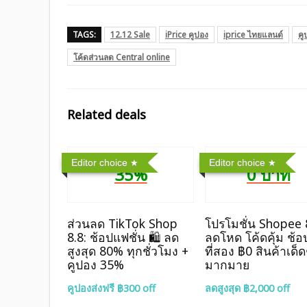
TAGS:
12.12 Sale
iPrice คูปอง
iprice ไทยแลนด์
คู
โค้ดส่วนลด Central online
Related deals
Editor choice
Editor choice
35%
0 บาท
ส่วนลด TikTok Shop
โปรโมชั่น Shopee 
8.8: ช้อปแฟชั่น 🛍️ ลด
ลดโหด โค้ดคุ้ม ช้อป
สูงสุด 80% ทุกชั่วโมง +
ที่สอง ฿0 สินค้าเด็ด
คูปอง 35%
มากมาย
คูปองส่งฟรี ฿300 off
ลดสูงสุด ฿2,000 off