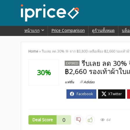
หน้าแรก
Price Comparison
ดูร้านทั้งหมด
บล็อ
Home
»
รีบเลย ลด 30% 🎯 จาก ฿3,800 เหลือเพียง ฿2,660 รองเท้าผ้
รีบเลย ลด 30% 
EXPIRED
฿2,660 รองเท้าผ้าใบแซ
30%
แฟชั่น
Adidas
0
Deal Score
64