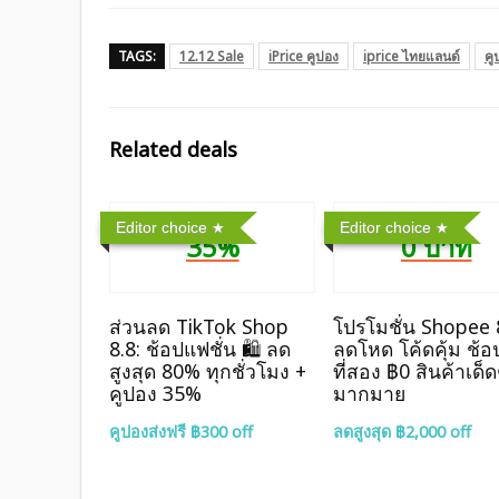
TAGS:
12.12 Sale
iPrice คูปอง
iprice ไทยแลนด์
คู
Related deals
Editor choice
Editor choice
35%
0 บาท
ส่วนลด TikTok Shop
โปรโมชั่น Shopee 
8.8: ช้อปแฟชั่น 🛍️ ลด
ลดโหด โค้ดคุ้ม ช้อป
สูงสุด 80% ทุกชั่วโมง +
ที่สอง ฿0 สินค้าเด็ด
คูปอง 35%
มากมาย
คูปองส่งฟรี ฿300 off
ลดสูงสุด ฿2,000 off