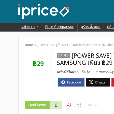
หน้าแรก
Price Comparison
ดูร้านทั้งหมด
บล็อ
Home
»
[POWER SAVE] โปรแรง ❤️‍🔥 แลกซื้อสินค้า SAMSUNG เพีย
[POWER SAVE] โป
EXPIRED
SAMSUNG เพียง ฿29 
฿29
เครื่องใช้ไฟฟ้า & แก็ดเจ็ต
Power Buy
0
Deal Score
31