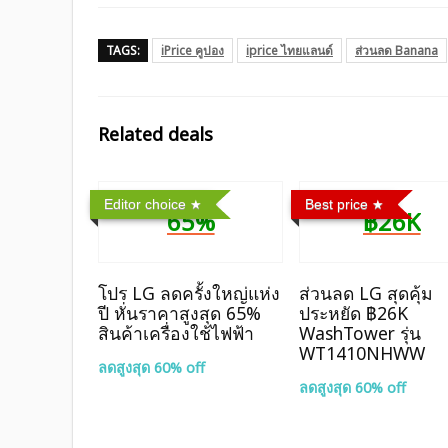
TAGS:
iPrice คูปอง
iprice ไทยแลนด์
ส่วนลด Banana
Related deals
Editor choice
Best price
65%
฿26K
โปร LG ลดครั้งใหญ่แห่ง
ส่วนลด LG สุดคุ้ม
ปี หั่นราคาสูงสุด 65%
ประหยัด ฿26K
สินค้าเครื่องใช้ไฟฟ้า
WashTower รุ่น
WT1410NHWW
ลดสูงสุด 60% off
ลดสูงสุด 60% off